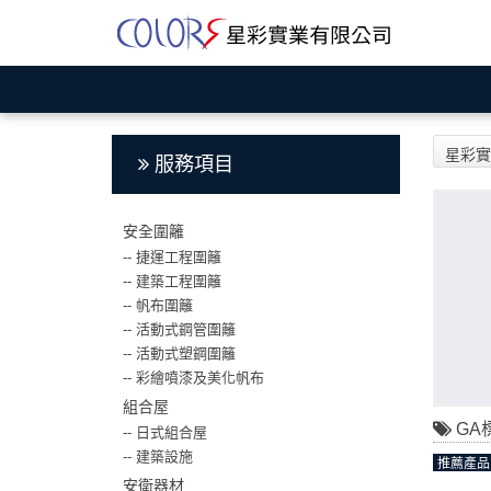
星彩實
服務項目
安全圍籬
--
捷運工程圍籬
--
建築工程圍籬
--
帆布圍籬
--
活動式鋼管圍籬
--
活動式塑鋼圍籬
--
彩繪噴漆及美化帆布
組合屋
GA
--
日式組合屋
--
建築設施
推薦產品
安衛器材