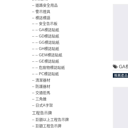
--
道路安全用品
--
警示燈具
--
標誌標語
-- --
安全告示板
-- --
GA標誌貼紙
-- --
GD標誌貼紙
-- --
GG標誌貼紙
-- --
GH標誌貼紙
-- --
GEM標誌貼紙
-- --
GE標誌貼紙
GA
-- --
危險物標誌貼紙
-- --
PC標誌貼紙
推薦產品
--
清潔器材
--
防護器材
--
交通拒馬
--
三角錐
--
日式A字架
工程告示牌
--
巨額以上工程告示牌
--
巨額工程告示牌