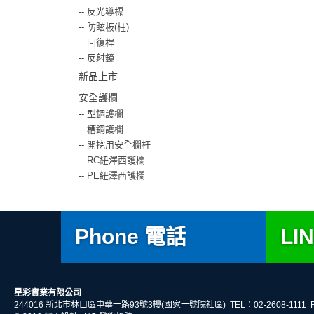
--
反光導標
--
防眩板(柱)
--
回復桿
--
反射鏡
新品上市
安全護欄
--
型鋼護欄
--
槽鋼護欄
--
開挖用安全欄杆
--
RC紐澤西護欄
--
PE紐澤西護欄
Phone 電話
LI
星彩實業有限公司
244016 新北市林口區中華一路93號3樓(國家一號院社區)
TEL：02-2608-1111