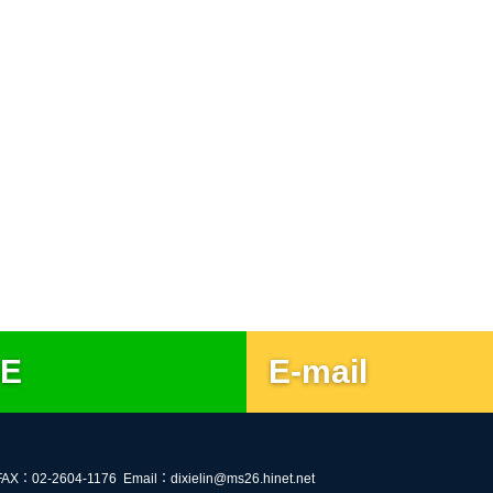
NE
E-mail
FAX：02-2604-1176
Email：dixielin@ms26.hinet.net