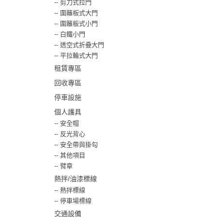
--
剪刀式拉門
--
圍籬板式大門
--
圍籬板式小門
--
白鐵小門
--
透空式折疊大門
--
平拉輪式大門
租賃專區
回收專區
停車設施
個人護具
--
安全帽
--
反光背心
--
安全帶與掛勾
--
其他項目
--
臂章
熱拌/油漆標線
--
熱拌標線
--
停車場標線
交通設備