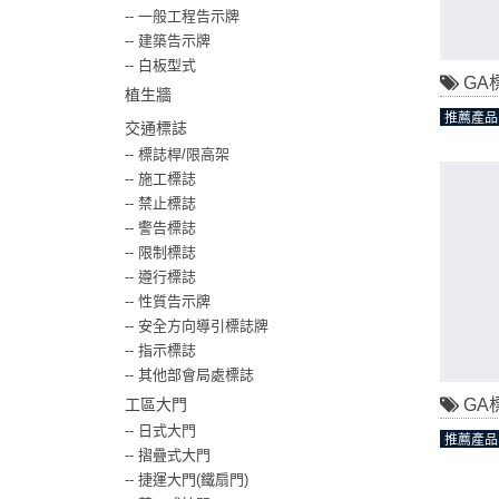
--
一般工程告示牌
--
建築告示牌
--
白板型式
GA
植生牆
推薦產品
交通標誌
--
標誌桿/限高架
--
施工標誌
--
禁止標誌
--
警告標誌
--
限制標誌
--
遵行標誌
--
性質告示牌
--
安全方向導引標誌牌
--
指示標誌
--
其他部會局處標誌
工區大門
GA
--
日式大門
推薦產品
--
摺疊式大門
--
捷運大門(鐵扇門)