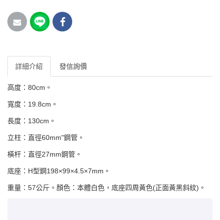
詳細介紹
發信詢價
高度：80cm。
寬度：19.8cm。
長度：130cm。
立柱：直徑60mm"鋼管。
橫杆：直徑27mm鋼管。
底座：H型鋼198×99×4.5×7mm。
重量：57公斤。顏色：本體白色，底座四周黃色(正面黃黑斜紋)。