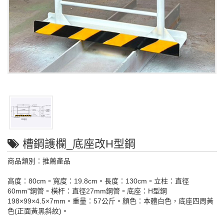
槽鋼護欄_底座改H型鋼
商品類別：推薦產品
高度：80cm。寬度：19.8cm。長度：130cm。立柱：直徑
60mm"鋼管。橫杆：直徑27mm鋼管。底座：H型鋼
198×99×4.5×7mm。重量：57公斤。顏色：本體白色，底座四周黃
色(正面黃黑斜紋)。